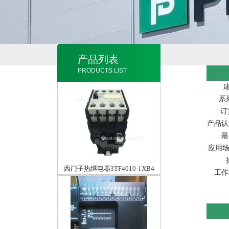
产品列表
PRODUCTS LIST
建
系列
订
产品认证
最
应用
西门子热继电器3TF4010-1XB4
工作环