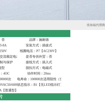
倍加福代理商
：否
品牌：施耐德
-8A
安装方式：插拔式
50V
线圈电压：P7【AC230V】
交流额定电压1500V及以下
是否专供外贸：否
制与保护
接线方式：插入式
能型
脱扣方式：电磁式
：4OC
动作时间：20ms
0000次
电寿命：100000次适用阻性（负载）负载
AC50/60Hz
状态指示：B1【无LED指示灯】
A【普通型】4
片