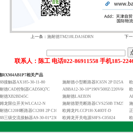
上一条：
施耐德TM218LDA16DRN
下一
联系人：陈工 电话022-86911558 手机185-2246-
RXM4AB1P7相关产品
BB接触器AX185-30-11-80
施耐德小型断路器IC65N 2P D25A
欧
耐德CAD控制器CAD50Q7C
ABBA12-30-10*190V50HZ/220V60HZ
欧
耐德XB2BD45C
施耐德LAEB3N
A
姆龙限位开关WLCA12-N
施耐德塑壳断路器CVS250B TM250D 4
施
耐德C120H断路器C120H 2P C100A
欧姆龙PLCCP1H-X40DT-D
正
BB三级交流接触器A9-30-01*230-240V50/240-260V60HZ
欧姆龙开关电源S8FS-C05024
欧