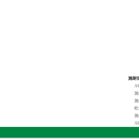
施耐德
A
施
施
欧
施
A