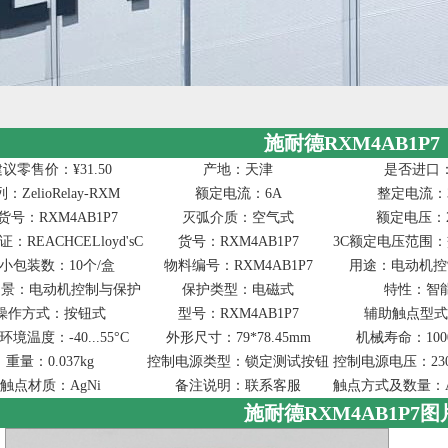
施耐德RXM4AB1P7
议零售价：¥31.50
产地：天津
是否进口
：ZelioRelay-RXM
额定电流：6A
整定电流：3
货号：RXM4AB1P7
灭弧介质：空气式
额定电压：2
：REACHCELloyd'sCSAULRoHSGOST
货号：RXM4AB1P7
3C额定电压范围：
小包装数：10个/盒
物料编号：RXM4AB1P7
用途：电动机控
场景：电动机控制与保护
保护类型：电磁式
特性：智
操作方式：按钮式
型号：RXM4AB1P7
辅助触点型式
境温度：-40...55°C
外形尺寸：79*78.45mm
机械寿命：1000
重量：0.037kg
控制电源类型：锁定测试按钮
控制电源电压：230V
触点材质：AgNi
备注说明：联系客服
触点方式及数量：
施耐德RXM4AB1P7图