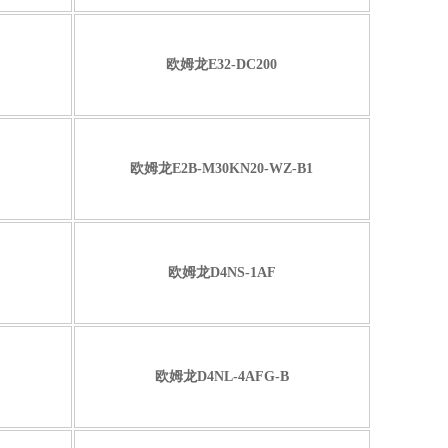
欧姆龙E32-DC200
欧姆龙E2B-M30KN20-WZ-B1
欧姆龙D4NS-1AF
欧姆龙D4NL-4AFG-B