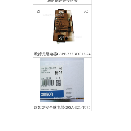
施耐德开关按钮头
ZB2BG2C,G3C,G4C,ZB2BG5C
欧姆龙继电器G3PE-235BDC12-24
欧姆龙安全继电器G9SA-321-T075