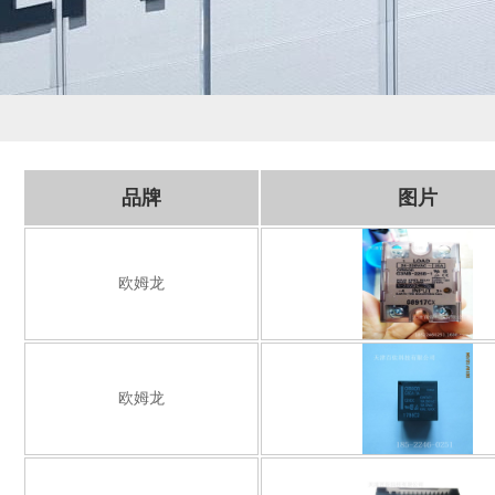
品牌
图片
欧姆龙
欧姆龙