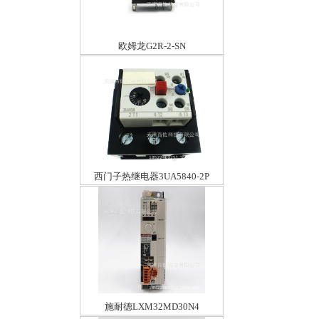
欧姆龙G2R-2-SN
西门子热继电器3UA5840-2P
施耐德LXM32MD30N4