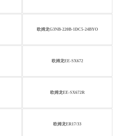
欧姆龙G3NB-220B-1DC5-24BYO
欧姆龙EE-SX672
欧姆龙EE-SX672R
欧姆龙ER17/33