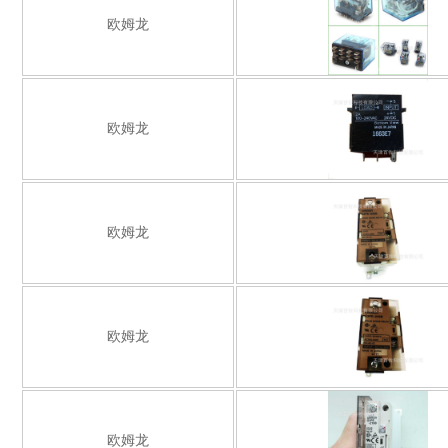
欧姆龙
欧姆龙
欧姆龙
欧姆龙
欧姆龙