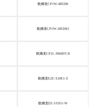
欧姆龙CP1W-40EDR
欧姆龙CP1W-20EDR1
欧姆龙CP1L-M60DT-D
欧姆龙E2E-X10E1-Z
欧姆龙EE-SX951-W