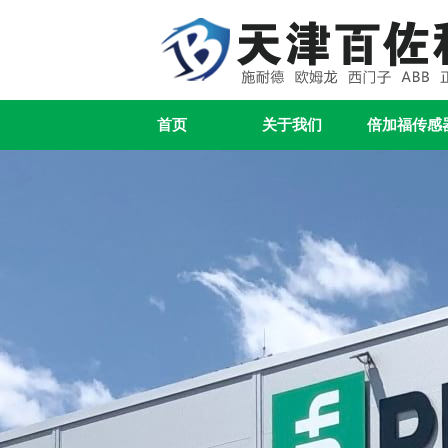
首页
关于我们
倍加福传感