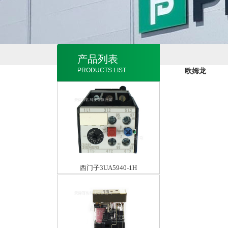
产品列表
PRODUCTS LIST
欧姆龙
西门子3UA5940-1H