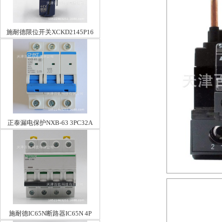
施耐德限位开关XCKD2145P16
正泰漏电保护NXB-63 3PC32A
施耐德IC65N断路器IC65N 4P