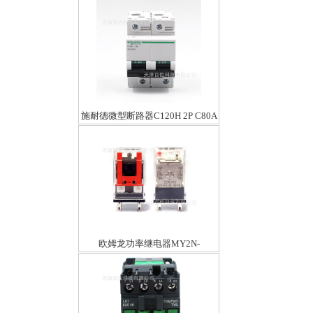
施耐德微型断路器C120H 2P C80A
欧姆龙功率继电器MY2N-
GSAC110/120V