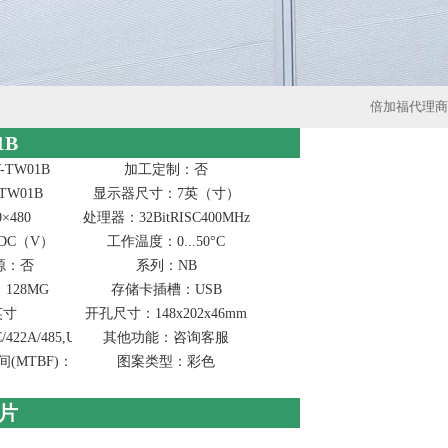
倍加福代理商
1B
TW01B
加工定制：否
TW01B
显示器尺寸：7英（寸）
×480
处理器：32BitRISC400MHz
DC（V）
工作温度：0...50°C
源：否
系列：NB
128MG
存储卡插槽：USB
英寸
开孔尺寸：148x202x46mm
2A/485,USB,Ethernet
其他功能：咨询客服
MTBF)：/
图案类型：彩色
图片