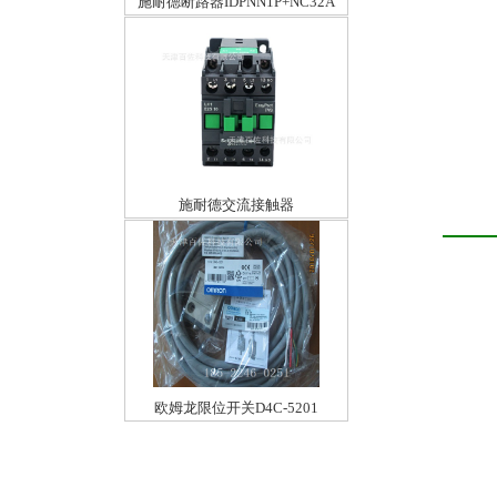
施耐德断路器IDPNN1P+NC32A
施耐德交流接触器
LC1E2510F5N25A110V
欧姆龙限位开关D4C-5201