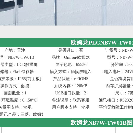
欧姆龙PLCNB7W-TW0
产地：天津
是否进口：否
订货号：NB7W-
号：NB7W-TW01B
品牌：Omron/欧姆龙
型号：NB7W-
器类型：LCD触摸屏
显示色彩：65536
分辨率：800
储器：Flash储存器
输入方式：触摸屏输入
输入电压：24V
护等级：IP65(前面板)
产品认证：ceROHS
是否跨境货
操作方式：触摸
系统内存：128MB
内存扩展容量：
画面数量：1
USB接口数量：2
尺寸：7
环境温度：0...50°C
备注说明：联系客服
通讯接口：RS232C/42
矢量图支持：常规
用户脚本支持：常规
平均无故障工作时间(
通讯产品：三菱、欧姆龙、西门子
欧姆龙NB7W-TW01B