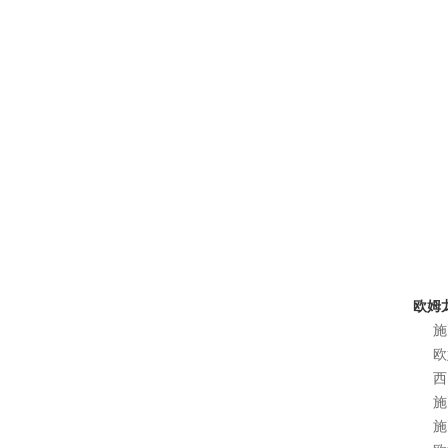
欧姆龙
施
欧
西
施
施