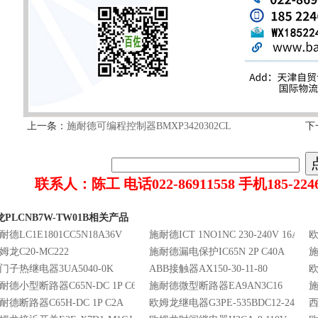
上一条：
施耐德可编程控制器BMXP3420302CL
下
联系人：陈工 电话022-86911558 手机185-2246-
PLCNB7W-TW01B相关产品
耐德LC1E1801CC5N18A36V
施耐德ICT 1NO1NC 230-240V 16A
欧
姆龙C20-MC222
施耐德漏电保护IC65N 2P C40A
施
门子热继电器3UA5040-0K
ABB接触器AX150-30-11-80
欧
耐德小型断路器C65N-DC 1P C63A
施耐德微型断路器EA9AN3C16
施
耐德断路器C65H-DC 1P C2A
欧姆龙继电器G3PE-535BDC12-24
西