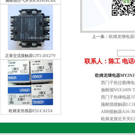
施耐德空气开关IC65N1PC4A
上一条：
欧姆龙继电器MY
正泰交流接触器CJT1-20127V
联系人：陈工 电话022-8
欧姆龙继电器MY2NJ-
西门子热过载继电器3
施耐德NSX100N T
西门子热继电器3TF4
施耐德接触器LC1D
欧姆龙传感器E52-CA15A
ABB接触器A16-30-
欧姆龙接近开关E2G-