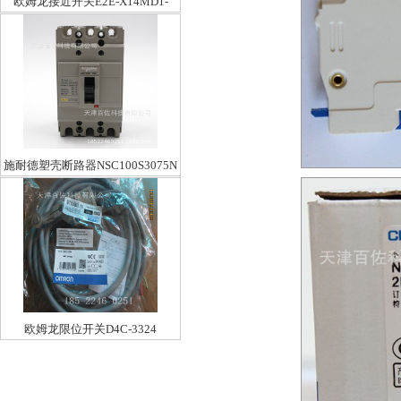
欧姆龙接近开关E2E-X14MD1-
M1G-Z
施耐德塑壳断路器NSC100S3075N
欧姆龙限位开关D4C-3324