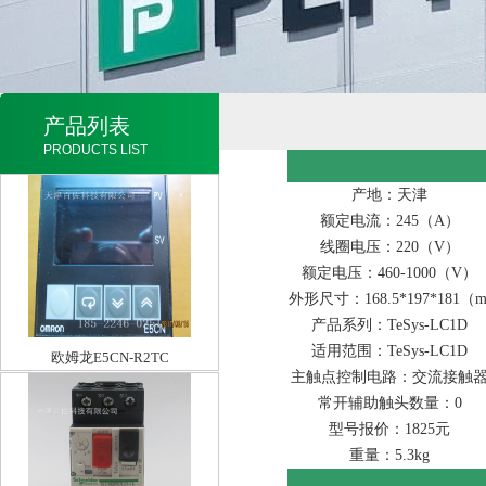
产品列表
PRODUCTS LIST
产地：天津
额定电流：245（A）
线圈电压：220（V）
额定电压：460-1000（V）
外形尺寸：168.5*197*181（
产品系列：TeSys-LC1D
适用范围：TeSys-LC1D
欧姆龙E5CN-R2TC
主触点控制电路：交流接触
常开辅助触头数量：0
型号报价：1825元
重量：5.3kg