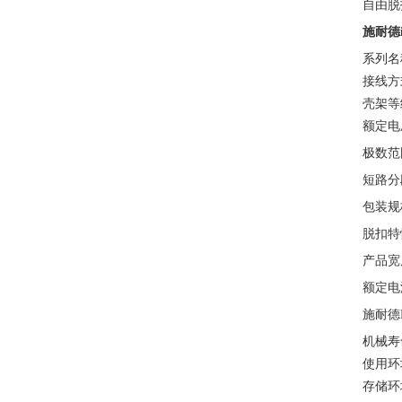
自由脱
施耐德
系列名称
接线方
壳架等
额定电压
极数范
短路分段
包装规
脱扣特性
产品宽
额定电流
施耐德
机械寿命
使用环境
存储环境