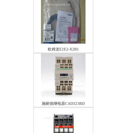
欧姆龙E2E2-X2B1
施耐德继电器CAD323BD