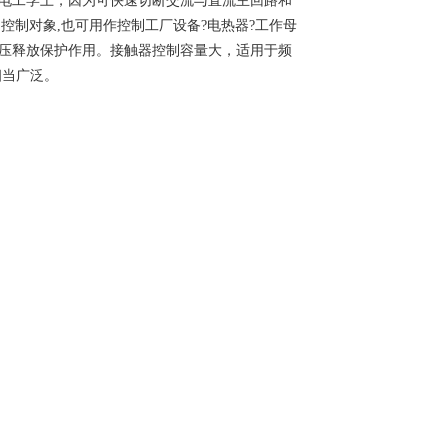
电工学上，因为可快速切断交流与直流主回路和
控制对象,也可用作控制工厂设备?电热器?工作母
压释放保护作用。接触器控制容量大，适用于频
相当广泛。