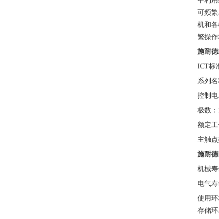
中利用
可频繁
机和各
繁操作
施耐德
ICT
系列名称：
控制电压
极数：1P
额定工作电
主触点类型
施耐德
机械寿
电气寿命
使用环境
存储环境