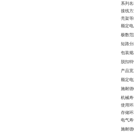
系列名称
接线方
壳架等
额定电压:
极数范围
短路分段
包装规格
脱扣特性
产品宽度
额定电流
施耐德C
机械寿命
使用环境
存储环境
电气寿命
施耐德C