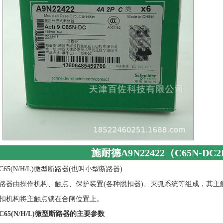
施耐德A9N22422（C65N-DC
65(N/H/L)微型断路器(也叫小型断路器)
路器由操作机构、触点、保护装置(各种脱扣器)、灭弧系统等组成，其
扣机构将主触点锁在合闸位置上。
65(N/H/L)微型断路器的主要参数