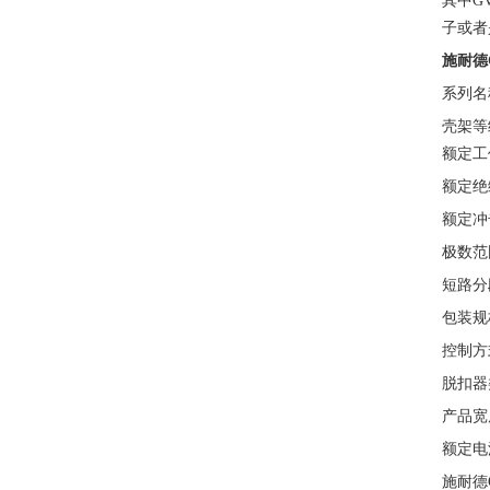
其中G
子或者
施耐德
系列名称
壳架等级
额定工作
额定绝缘
额定冲
极数范
短路分段
包装规
控制方
脱扣器
产品宽
额定电流
施耐德