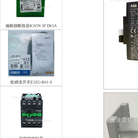
施耐德断路器IC65N 3P D63A
欧姆龙开关E3ZG-R61-S